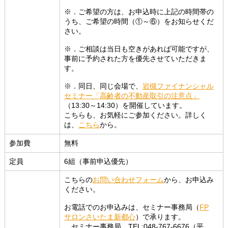
※．ご希望の方は、お申込時に上記の時間帯の
うち、ご希望の時間（①～⑥）をお知らせくだ
さい。
※．ご相談は当日も空きがあれば可能ですが、
事前に予約された方を優先させていただきま
す。
※．同日、同じ会場で、
岩槻ファイナンシャル
セミナー「高齢者の不動産取引の注意点」
（13:30～14:30）を開催しています。
こちらも、お気軽にご参加ください。詳しく
は、
こちら
から。
参加費
無料
定員
6組（事前申込優先）
こちらの
お問い合わせフォーム
から、お申込み
ください。
お電話でのお申込みは、セミナー事務局（
FP
サロンさいたま新都心
）で承ります。
セミナー事務局 TEL:048-767-6676（平